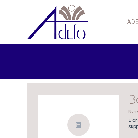
AD
B
Non 
Bien
supp