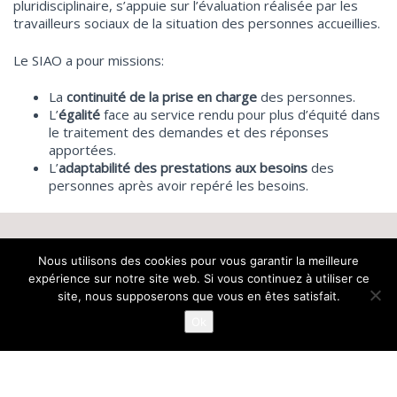
pluridisciplinaire, s’appuie sur l’évaluation réalisée par les
travailleurs sociaux de la situation des personnes accueillies.
Le SIAO a pour missions:
La
continuité de la prise en charge
des personnes.
L’
égalité
face au service rendu pour plus d’équité dans
le traitement des demandes et des réponses
apportées.
L’
adaptabilité des prestations aux besoins
des
personnes après avoir repéré les besoins.
Accueil
ADEFO
Nos missions
Nous utilisons des cookies pour vous garantir la meilleure
expérience sur notre site web. Si vous continuez à utiliser ce
Nos actualités
Nos rapports
Partenaires
site, nous supposerons que vous en êtes satisfait.
Infos et contact
Faire un don
Ok