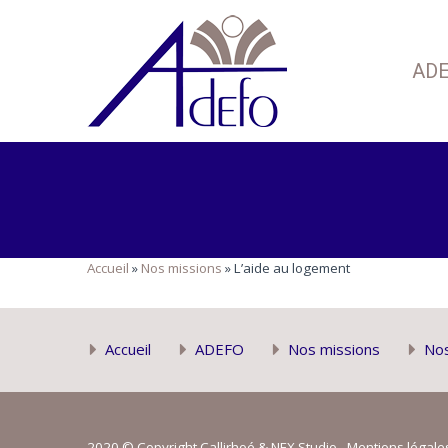
AD
Accueil
»
Nos missions
»
L’aide au logement
Accueil
ADEFO
Nos missions
Nos
2020 © Copyright
Callirhoé
&
NEX Studio
-
Mentions légale